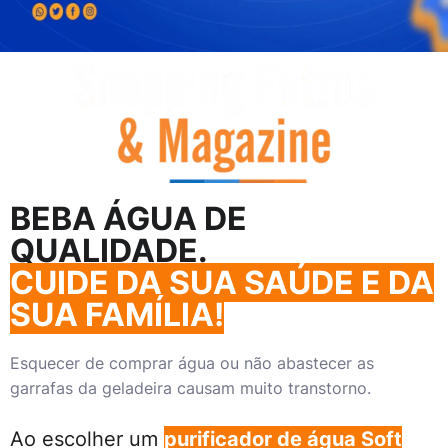
BEBA
ÁGUA DE
QUALIDADE
.
CUIDE DA SUA SAÚDE E DA
SUA FAMÍLIA!
Esquecer de comprar água ou não abastecer as
garrafas da geladeira causam muito transtorno.
Ao escolher um
purificador de água Soft