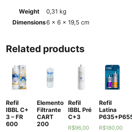
Weight
0,31 kg
Dimensions
6 × 6 × 19,5 cm
Related products
Refil
Elemento
Refil
Refil
IBBL C+
Filtrante
IBBL Pré
Latina
3 – FR
CART
C+3
P635+P65
600
200
R$
96,00
R$
180,00